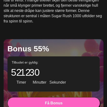
rute til verdi. I mange tilfeller skjer den beste fremgangen
når små klynger primer brettet, og fjerner vanskelige hull
slik at neste dråpe kan justere større former. Denne
strukturen er sentral i måten Sugar Rush 1000 utfolder seg
fra spinn til spinn.
Bonus 55%
Tilbudet er gyldig:
52
12
28
Timer
Minutter
Sekunder
Få Bonus