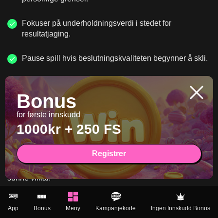
Fokuser på underholdningsverdi i stedet for
resultatjaging.
Pause spill hvis beslutningskvaliteten begynner å skli.
Vi støtter disse praksisene på tvers av våre katalog- og
Bonus
designgrensesnitt som holder kjerneinformasjonen klar.
Åpenhet om RTP, volatilitet og innsatsområder tjener
for første innskudd
samme formål. Clarity hjelper spillere med å vurdere om
1000kr + 250 FS
risikoprofilen til Sugar Rush 1000 passer deres preferanser
på en gitt dag. Når økter er innrammet med grenser, kan
Registrer
den karakteristiske tråkkfrekvensen til rutenettet og
spenningen ved multiplikatordrevne løp bli verdsatt på
sunne vilkår.
App
Bonus
Meny
Kampanjekode
Ingen Innskudd Bonus
Spille Sukker Rush 1000