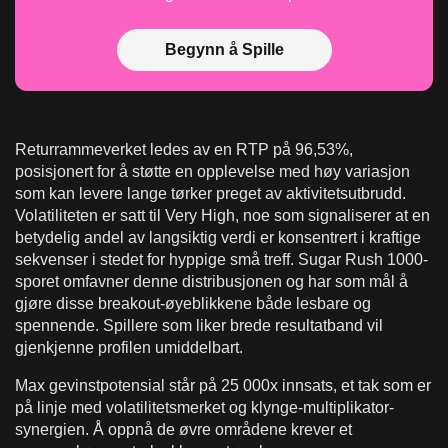
Begynn å Spille
Returrammeverket ledes av en RTP på 96,53%,
posisjonert for å støtte en opplevelse med høy variasjon
som kan levere lange tørker preget av aktivitetsutbrudd.
Volatiliteten er satt til Very High, noe som signaliserer at en
betydelig andel av langsiktig verdi er konsentrert i kraftige
sekvenser i stedet for hyppige små treff. Sugar Rush 1000-
sporet omfavner denne distribusjonen og har som mål å
gjøre disse breakout-øyeblikkene både lesbare og
spennende. Spillere som liker brede resultatband vil
gjenkjenne profilen umiddelbart.
Max gevinstpotensial står på 25 000x innsats, et tak som er
på linje med volatilitetsmerket og klynge-multiplikator-
synergien. Å oppnå de øvre områdene krever et