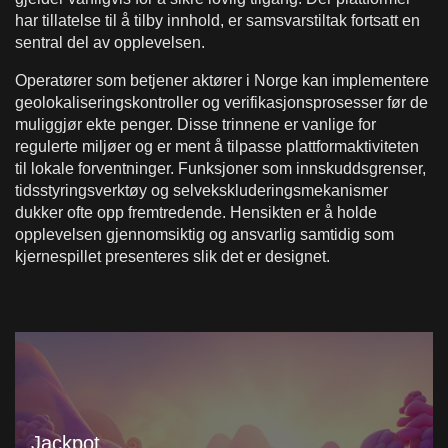
har tillatelse til å tilby innhold, er samsvarstiltak fortsatt en
sentral del av opplevelsen.
Operatører som betjener aktører i Norge kan implementere
geolokaliseringskontroller og verifikasjonsprosesser før de
muliggjør ekte penger. Disse trinnene er vanlige for
regulerte miljøer og er ment å tilpasse plattformaktiviteten
til lokale forventninger. Funksjoner som innskuddsgrenser,
tidsstyringsverktøy og selvekskluderingsmekanismer
dukker ofte opp fremtredende. Hensikten er å holde
opplevelsen gjennomsiktig og ansvarlig samtidig som
kjernespillet presenteres slik det er designet.
Jackpot