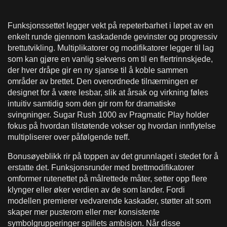
Funksjonssettet legger vekt på repeterbarhet i løpet av en
enkelt runde gjennom kaskadende gevinster og progressiv
brettutvikling. Multiplikatorer og modifikatorer legger til lag
som kan gjøre en vanlig sekvens om til en flertrinnskjede,
der hver dråpe gir en ny sjanse til å koble sammen
områder av brettet. Den overordnede tilnærmingen er
designet for å være lesbar, slik at årsak og virkning føles
intuitiv samtidig som den gir rom for dramatiske
svingninger. Sugar Rush 1000 av Pragmatic Play holder
fokus på hvordan tilstøtende vokser og hvordan innflytelse
multipliserer over påfølgende treff.
Bonusøyeblikk rir på toppen av det grunnlaget i stedet for å
erstatte det. Funksjonsrunder med brettmodifikatorer
omformer rutenettet på målrettede måter, setter opp flere
klynger eller øker verdien av de som lander. Fordi
modellen premierer vedvarende kaskader, støtter alt som
skaper mer pusterom eller mer konsistente
symbolgrupperinger spillets ambisjon. Når disse