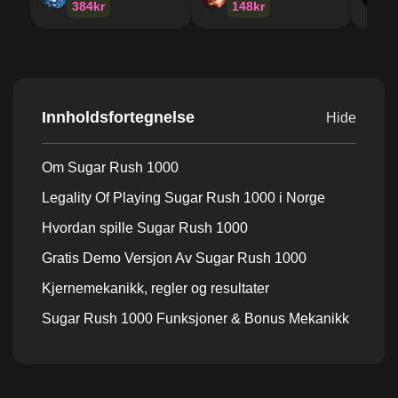
384kr
148kr
Innholdsfortegnelse
Hide
Om Sugar Rush 1000
Legality Of Playing Sugar Rush 1000 i Norge
Hvordan spille Sugar Rush 1000
Gratis Demo Versjon Av Sugar Rush 1000
Kjernemekanikk, regler og resultater
Sugar Rush 1000 Funksjoner & Bonus Mekanikk
Sugar Rush 1000 RTP, volatilitet og maks
gevinstpotensial