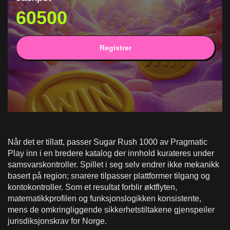
60500
Registrer
Når det er tillatt, passer Sugar Rush 1000 av Pragmatic
Play inn i en bredere katalog der innhold kurateres under
samsvarskontroller. Spillet i seg selv endrer ikke mekanikk
basert på region; snarere tilpasser plattformer tilgang og
kontokontroller. Som et resultat forblir øktflyten,
matematikkprofilen og funksjonslogikken konsistente,
mens de omkringliggende sikkerhetstiltakene gjenspeiler
jurisdiksjonskrav for Norge.