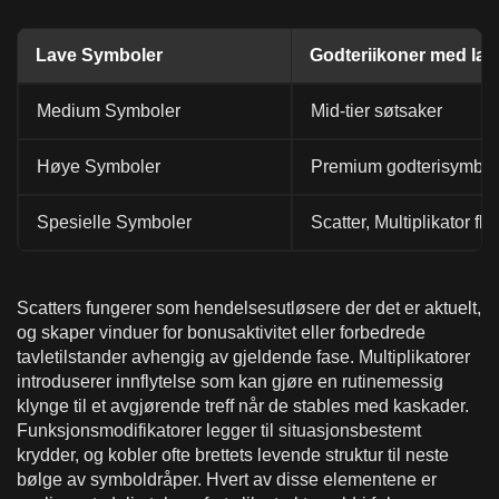
Lave Symboler
Godteriikoner med lav
Medium Symboler
Mid-tier søtsaker
Høye Symboler
Premium godterisymbol
Spesielle Symboler
Scatter, Multiplikator fl
Scatters fungerer som hendelsesutløsere der det er aktuelt,
og skaper vinduer for bonusaktivitet eller forbedrede
tavletilstander avhengig av gjeldende fase. Multiplikatorer
introduserer innflytelse som kan gjøre en rutinemessig
klynge til et avgjørende treff når de stables med kaskader.
Funksjonsmodifikatorer legger til situasjonsbestemt
krydder, og kobler ofte brettets levende struktur til neste
bølge av symboldråper. Hvert av disse elementene er