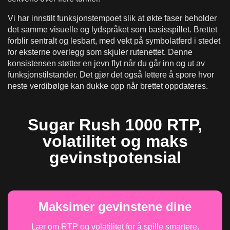
Vi har innstilt funksjonstempoet slik at økte faser beholder
det samme visuelle og lydspråket som basisspillet. Brettet
forblir sentralt og lesbart, med vekt på symbolatferd i stedet
for eksterne overlegg som skjuler rutenettet. Denne
konsistensen støtter en jevn flyt når du går inn og ut av
funksjonstilstander. Det gjør det også lettere å spore hvor
neste verdibølge kan dukke opp når brettet oppdateres.
Sugar Rush 1000 RTP,
volatilitet og maks
gevinstpotensial
Maksimer gevinstene dine
Lær om RTP og volatilitet for å spille smartere.