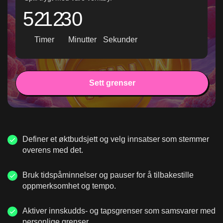
52
12
28
Timer
Minutter
Sekunder
Sett grenser
Definer et øktbudsjett og velg innsatser som stemmer
overens med det.
Bruk tidspåminnelser og pauser for å tilbakestille
oppmerksomhet og tempo.
Aktiver innskudds- og tapsgrenser som samsvarer med
personlige grenser.