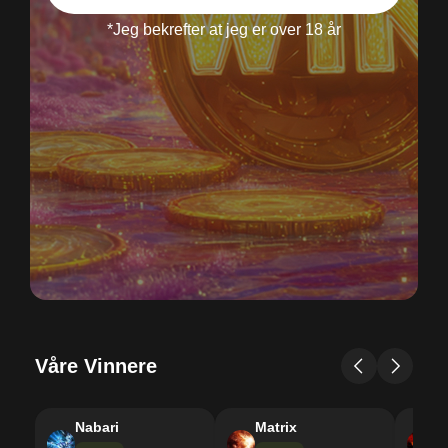
*Jeg bekrefter at jeg er over 18 år
Våre Vinnere
Nabari
Matrix
N